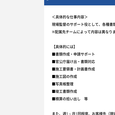
＜具体的な仕事内容＞
現場監督のサポート役として、各種書
※配属先チームによって内容は異なり
【具体的には】
■書類作成・申請サポート
■官公庁届け出・書類対応
■施工要領書・計画書作成
■施工図の作成
■写真帳整理
■竣工書類作成
■積算の拾い出し 等
また、週1～月1回程度、お客様先（