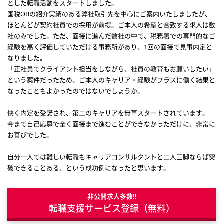
とした転職活動をスタートしました。
国税OBの紹介実績のある弊社取引先を中心にご案内いたしましたが、
ほとんどが契約社員での採用が前提。ご本人の希望と合致する求人は数
社のみでした。ただ、面接に進んだ数社の中で、税務署での専門的なご
経験を高く評価していただける事務所があり、1回の面接で見事内定と
なりました。
「正社員でクライアント担当をしながら、社員の教育もお願いしたい」
という案件だったため、ご本人のキャリア・経験がプラスに働く結果と
なったこともよかったのではないでしょうか。
快く内定を受諾され、第二のキャリアを無事スタートされています。
今まで自己応募で全く面接まで進むことができなかっただけに、非常に
お喜びでした。
自分一人では難しい転職もキャリアコンサルタントと二人三脚ならば突
破できることある、という成功例になったと思います。
非公開求人多数!!
転職支援サービス登録（無料）