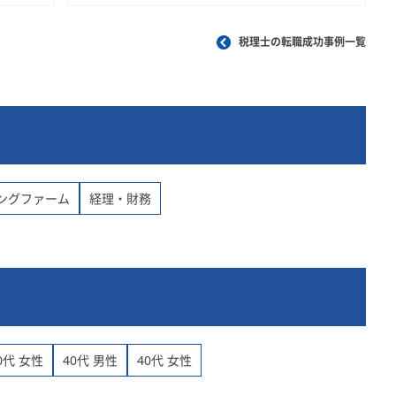
税理士の転職成功事例一覧
ングファーム
経理・財務
0代 女性
40代 男性
40代 女性