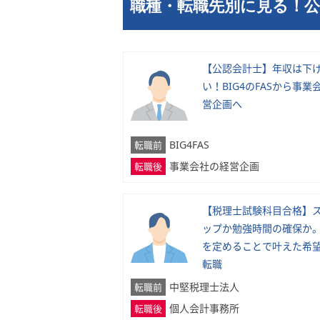
職種・転職先別に見る！
【公認会計士】年収は下
い！BIG4のFASから事業
営企画へ
BIG4FAS
転職前
事業会社の経営企画
転職後
【税理士試験科目合格】
ップか勉強時間の確保か
を定めることで叶えた希
転職
中堅税理士法人
転職前
個人会計事務所
転職後