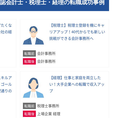
公認会計士・税理士・経理の転職成功事例
げたくな
【税理士】税理士登録を機にキャ
会社の経
リアアップ！40代からでも新しい
挑戦ができる会計事務所へ
会計事務所
転職前
会計事務所
転職後
スキルア
【経理】仕事と家庭を両立した
。ゴール
い！大手企業への転職で収入アッ
望通りの
プ
税理士事務所
転職前
上場企業 経理
転職後