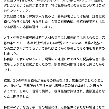
まだ残り3科目を残している状況なので、繁忙期以外はなるべく残業を
避けたいという意向があります。特に試験勉強との両立についてはこだ
わりたいとのこと。
また経歴に見合う募集求人を見ると、募集部署としては金融、証券化業
務なども多く見受けられました。希望の組織再編、連結納税業務とは異
なる部署への応募は避けています。
大手・中堅会計事務所は若手人材の採用には積極的ではあるものの、応
募の条件として3科目以上が好ましい状況であったため、業務と勉強と
の両立がクリアできるようであればとにかく応募してみる事をおすすめ
しました。
科目数こそ満たないものの、現職にて経理だけではなく税務申告書の作
成もしっかりと経験があったので、総合的に可能性はあると感じたから
です。
結果、2つの中堅事務所から面接の機会を頂き、無事に内定となりまし
た。 後から、事務所の人事担当者も書類応募段階では厳しいと思った
ようです。しかし、現場で検討し、税務経験が評価され、書類通過とな
ったと聞きました。
特に今のような売り手市場の場合には、応募条件に満たない場合にもエ