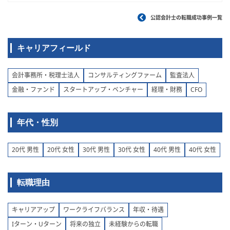
公認会計士の転職成功事例一覧
キャリアフィールド
会計事務所・税理士法人
コンサルティングファーム
監査法人
金融・ファンド
スタートアップ・ベンチャー
経理・財務
CFO
年代・性別
20代 男性
20代 女性
30代 男性
30代 女性
40代 男性
40代 女性
転職理由
キャリアアップ
ワークライフバランス
年収・待遇
Iターン・Uターン
将来の独立
未経験からの転職