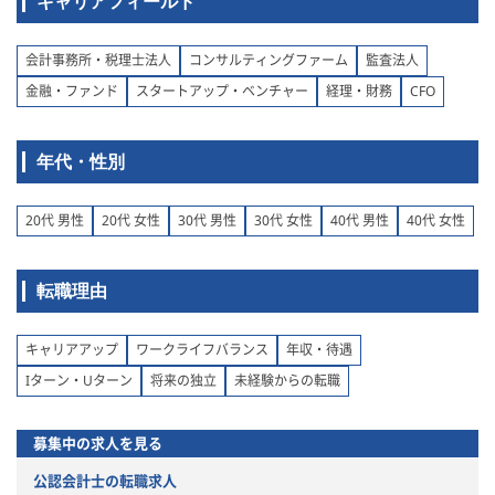
キャリアフィールド
会計事務所・税理士法人
コンサルティングファーム
監査法人
金融・ファンド
スタートアップ・ベンチャー
経理・財務
CFO
年代・性別
20代 男性
20代 女性
30代 男性
30代 女性
40代 男性
40代 女性
転職理由
キャリアアップ
ワークライフバランス
年収・待遇
Iターン・Uターン
将来の独立
未経験からの転職
募集中の求人を見る
公認会計士の転職求人