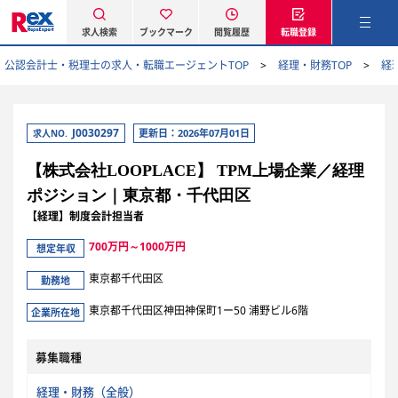
求人検索
ブックマーク
閲覧履歴
転職登録
公認会計士・税理士の求人・転職エージェントTOP
経理・財務TOP
経
J0030297
更新日：2026年07月01日
求人NO.
【株式会社LOOPLACE】 TPM上場企業／経理
ポジション｜東京都・千代田区
【経理】制度会計担当者
700万円～1000万円
想定年収
東京都千代田区
勤務地
東京都千代田区神田神保町1ー50 浦野ビル6階
企業所在地
募集職種
経理・財務（全般）