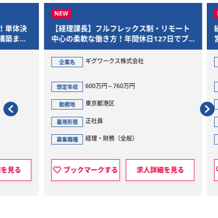
体決
【経理課長】フルフレックス制・リモート
組織
まで
中心の柔軟な働き方！年間休日127日でプ
営判
ライベートも充実
ギグワークス株式会社
企業名
企
600万円～760万円
想定年収
想定
東京都港区
勤務地
勤
正社員
雇用形態
雇用
経理・財務（全般）
募集職種
募集
見る
ブックマークする
求人詳細を見る