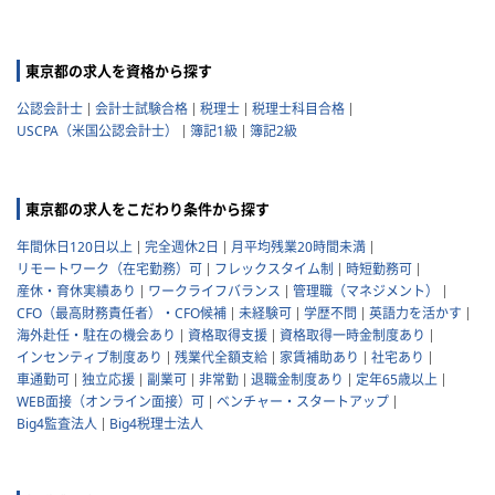
東京都の求人を資格から探す
公認会計士
会計士試験合格
税理士
税理士科目合格
USCPA（米国公認会計士）
簿記1級
簿記2級
東京都の求人をこだわり条件から探す
年間休日120日以上
完全週休2日
月平均残業20時間未満
リモートワーク（在宅勤務）可
フレックスタイム制
時短勤務可
産休・育休実績あり
ワークライフバランス
管理職（マネジメント）
CFO（最高財務責任者）・CFO候補
未経験可
学歴不問
英語力を活かす
海外赴任・駐在の機会あり
資格取得支援
資格取得一時金制度あり
インセンティブ制度あり
残業代全額支給
家賃補助あり
社宅あり
車通勤可
独立応援
副業可
非常勤
退職金制度あり
定年65歳以上
WEB面接（オンライン面接）可
ベンチャー・スタートアップ
Big4監査法人
Big4税理士法人