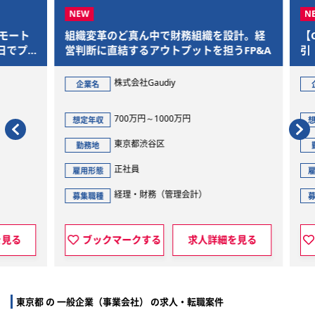
ート
組織変革のど真ん中で財務組織を設計。経
【C
でプ
営判断に直結するアウトプットを担うFP&A
引！
長を
株式会社Gaudiy
企業名
企
700万円～1000万円
想定年収
想定
東京都渋谷区
勤務地
勤
正社員
雇用形態
雇用
経理・財務（管理会計）
募集職種
募集
見る
ブックマークする
求人詳細を見る
東京都 の 一般企業（事業会社） の求人・転職案件