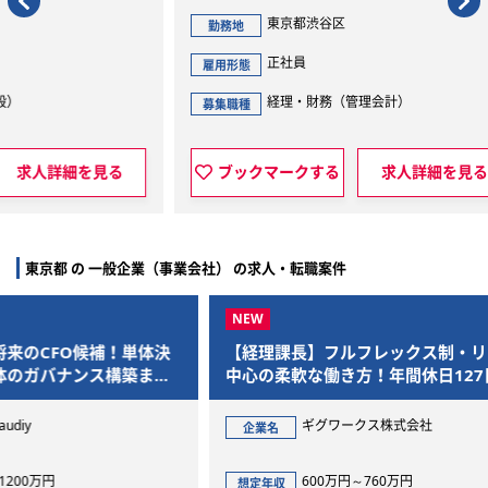
東京都渋谷区
勤務地
勤
正社員
雇用形態
雇用
経理・財務（管理会計）
募集職種
募集
見る
ブックマークする
求人詳細を見る
東京都 の 一般企業（事業会社） の求人・転職案件
体決
【経理課長】フルフレックス制・リモート
組織
まで
中心の柔軟な働き方！年間休日127日でプ
営判
ライベートも充実
ギグワークス株式会社
企業名
企
600万円～760万円
想定年収
想定