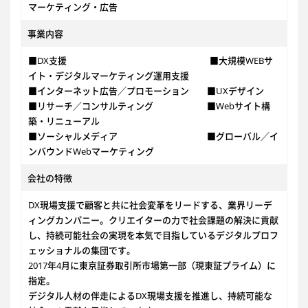
マーケティング・広告
事業内容
■DX支援 ■大規模WEBサ
イト・デジタルマーケティング運用支援
■インターネット広告／プロモーション ■UXデザイン
■リサーチ／コンサルティング ■Webサイト構
築・リニューアル
■ソーシャルメディア ■グローバル／イ
ンバウンドWebマーケティング
会社の特徴
DX現場支援で顧客と共に社会変革をリードする、業界リーデ
ィングカンパニー。クリエイターの力で社会課題の解決に貢献
し、持続可能社会の実現を本気で目指しているデジタルプロフ
ェッショナルの集団です。
2017年4月に東京証券取引所市場第一部（現東証プライム）に
指定。
デジタル人材の伴走によるDX現場支援を推進し、持続可能な