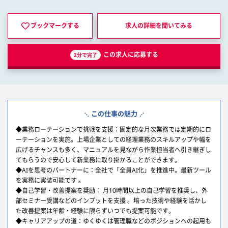
ブックマークする
求人の詳細を
聞いてみる
この求人に応募する
2分で完了
この仕事の魅力
◆業務ローテーションで挑戦を支援：固定的な月次業務では定期的にロ
ーテーションを実施。上場企業としての経理業務のスキルアップや幅を
広げるチャンスも多く、マニュアルを見ながら作業担当者へ引き継ぎし
てもらうので安心して新業務に取り掛かることができます。
◆AIを思考のパートナーに：全社で「全員AI化」を推進中。最新ツール
を実務に実装可能です 。
◆自己学習・改善提案を奨励： 月10時間以上の自己学習を推奨し、外
部セミナー受講などのインプットを支援 。培った技術や経験を活かし
た改善提案は年齢・経験に限らずいつでも提案可能です。
◆キャリアアップの道：ゆくゆくは管理職などのポジションへの起用も