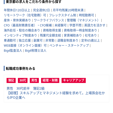
東京都の求人をこだわり条件から探す
年間休日120日以上
完全週休2日
月平均残業20時間未満
リモートワーク（在宅勤務）可
フレックスタイム制
時短勤務可
産休・育休実績あり
ワークライフバランス
管理職（マネジメント）
CFO（最高財務責任者）・CFO候補
未経験可
学歴不問
英語力を活かす
海外赴任・駐在の機会あり
資格取得支援
資格取得一時金制度あり
インセンティブ制度あり
残業代全額支給
家賃補助あり
社宅あり
車通勤可
独立応援
副業可
非常勤
退職金制度あり
定年65歳以上
WEB面接（オンライン面接）可
ベンチャー・スタートアップ
Big4監査法人
Big4税理士法人
転職成功事例をみる
簿記
30代
男性
経理・財務
キャリアアップ
男性 30代前半 簿記2級
【経理】スキルアップとマネジメント経験を求めて。上場孫会社か
らIPO企業へ