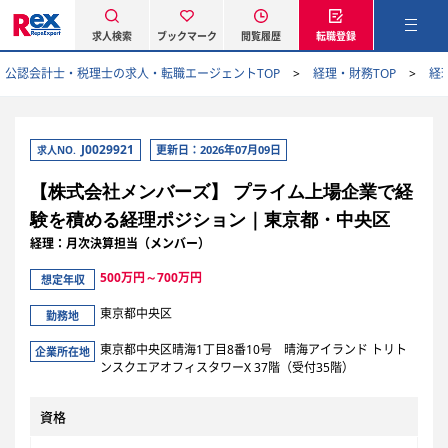
求人検索
ブックマーク
閲覧履歴
転職登録
公認会計士・税理士の求人・転職エージェントTOP
経理・財務TOP
経
J0029921
更新日：2026年07月09日
求人NO.
【株式会社メンバーズ】 プライム上場企業で経
験を積める経理ポジション｜東京都・中央区
経理：月次決算担当（メンバー）
500万円～700万円
想定年収
東京都中央区
勤務地
東京都中央区晴海1丁目8番10号 晴海アイランド トリト
企業所在地
ンスクエアオフィスタワーX 37階（受付35階）
資格