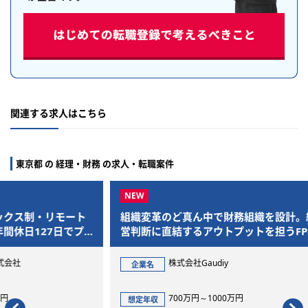
関連する求人はこちら
東京都 の 経理・財務 の求人・転職案件
ート
組織変革のど真ん中で財務組織を設計。経
【C
でプ
営判断に直結するアウトプットを担うFP&A
引！
長を
株式会社Gaudiy
企業名
企
700万円～1000万円
想定年収
想定