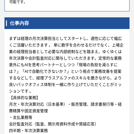
可能です。
仕事内容
まずは経理の月次決算担当としてスタートし、適性に応じて幅広
くご活躍いただきます 。 単に数字を合わせるだけでなく、上場企
業の経理担当者として必要な内部統制などを踏まえ、ゆくゆくは
年次決算や会計監査対応に関与していただきます。定常的な業務
意外にもAIを思考パートナーとしつつ「現場の負担を減らすに
は？」「AIで自動化できないか？」という視点で業務改善を提案
するなどして、経理プラスアルファのスキルを磨きながら、より
良いバックオフィス体制を一緒に作り上げていただくことがミッ
ションです 。
【具体的な業務】
月次・年次決算対応（日本基準）・販売管理、請求書発行等・経
費精算や固定資産管理
・支払業務等
会計監査対応（監査、開示用資料作成や質疑応答）
四半期・年次決算業務