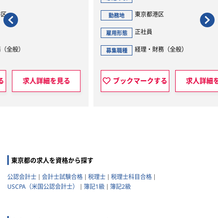
東京都港区
勤務地
勤
正社員
雇用形態
雇用
経理・財務（全般）
募集職種
募集
見る
ブックマークする
求人詳細を見る
東京都の求人を資格から探す
公認会計士
会計士試験合格
税理士
税理士科目合格
USCPA（米国公認会計士）
簿記1級
簿記2級