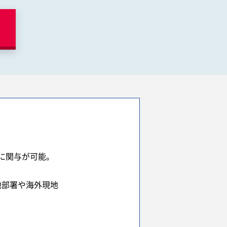
に関与が可能。
。
他部署や海外現地