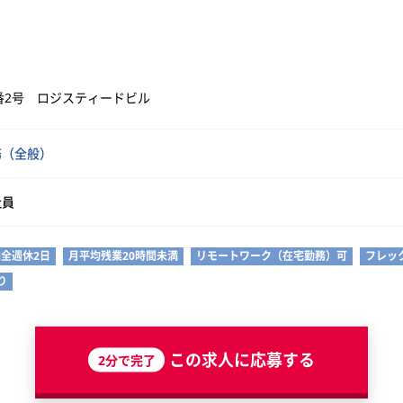
番2号 ロジスティードビル
務（全般）
社員
完全週休2日
月平均残業20時間未満
リモートワーク（在宅勤務）可
フレッ
り
この求人に応募する
2分で完了