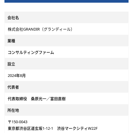
（1社に
ていただきます。
※税務申告書の作成等もご希望に
ターによ
応じて携わることが可能です。
会社名
■従事すべき業務の変更の範囲：
株式会社GRANDIR（グランディール）
の範囲：
会社の定める業務
■就業場所の変更の範囲：会社の
業種
：会社の
定める場所
コンサルティングファーム
設立
2024年8月
代表者
代表取締役 桑原光一／富田直樹
所在地
〒150-0043
東京都渋谷区道玄坂1-12-1 渋谷マークシティW22F