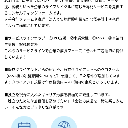
2024年8月に設立したIPO・上場会社支援、事業承継、M&A、再生支
援、税務といった企業のライフサイクルに応じた専門サービスを提供す
るコンサルティングファームです。
大手会計ファームや税理士法人で実務経験を積んだ公認会計士や税理士
によって構成されています。
■サービスラインナップ：①IPO支援 ②事業承継 ③M&A ④事業再
生支援 ⑤税務業務
これらのサービスラインを企業の成長フェーズに合わせて包括的に提供
しています！
■既存クライアントからの紹介や、既存クライアントへのクロスセル
（M&A後の税務顧問やPMIなど）を通じて、日々案件が増加していま
す！クライアント規模は年商数億円～200億円の企業となっています。
■独立を視野に入れたキャリア形成を積極的に歓迎しています。
「独立のために付加価値を高めてたい」「会社の成長を一緒に楽しみた
い」そんな方にピッタリな企業です。