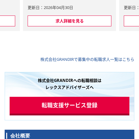
内部管理体
【主な業務内容】
更新日：2026年04月30日
更新日：2
体制の構
日々の会計入力から月次・年次決
支援、内
算、開示資料作成などをお任せし
求人詳細を見る
支援な
ます。
経理のアウトソーシングが日々の
財産の把
ルーティン業務。様々な企業の会
設立、組
計、経理業務を通し幅広い経験が
承継計画
積めます。
株式会社GRANDIR
で募集中の転職求人一覧はこちら
業務、企
＜具体的な業務内容＞
PA業
・会計入力・記帳、総勘定元帳、
、バイサ
試算表の作成・財務分析・財務諸
。
表作成・決算対応
株式会社GRANDIRへの転職相談は
財務・税
・税金計算・銀行対応・連結決
レックスアドバイザーズへ
務、モニ
算・有価証券報告書、決算短信な
ー支援な
どの決算開示レビュー ほか
・クライアントとの連絡、進捗確
転職支援サービス登録
定申告業
認
申告業
業務な
【会計ソフト】弥生、達人
※経験のある業務からスタートし
会社概要