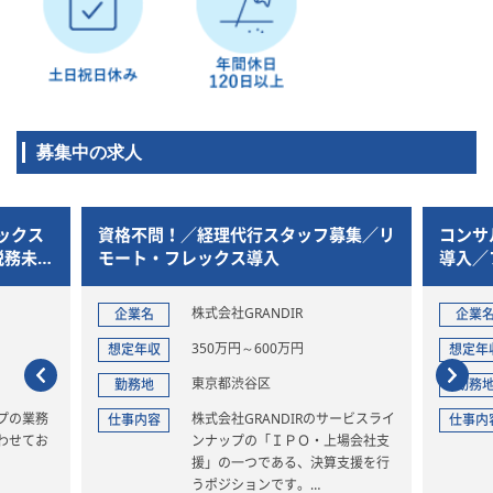
募集中の求人
ックス
資格不問！／経理代行スタッフ募集／リ
コンサ
税務未経
モート・フレックス導入
導入／
験OK
株式会社GRANDIR
企業名
企業
350万円～600万円
想定年収
想定年
東京都渋谷区
勤務地
勤務
プの業務
株式会社GRANDIRのサービスライ
仕事内容
仕事内
わせてお
ンナップの「ＩＰＯ・上場会社支
援」の一つである、決算支援を行
うポジションです。