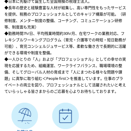
◆日本に先駆けて誕生した全国規模の税理士法人。
◆長年の歴史と経験豊富な人材が結集し、高い専門性をもったサービス
を提供、税務のプロフェッショナルとしてのキャリア構築が可能。（研
修制度、メンター制度の整備、コーチング、コミュニケーション研修
等、制度面も充実）
◆勤務時間7h/日、平均残業時間約30h/月、在宅ワークの業務対応、フ
レキシブルワーキングプログラム（育児・介護等での時短・短日勤務が
可能）、育児コンシェルジュサービス等、柔軟な働き方で長期的に活躍
ができる環境や制度を整備。
◆一人ひとりの「人」および「プロフェッショナル」としての幸せの実
現を応援するため、組織運営、ワークライフバランス、職場環境の整
備、そしてグローバル人材の育成まで「人にまつわる様々な問題や課
題」に真摯に取り組む＜People first＞を推進しています。仕事のプラ
イベートの両立を図り、プロフェッショナルとして活躍されたいと考え
ていらっしゃる皆さまからのご応募を心よりお待ちしております。