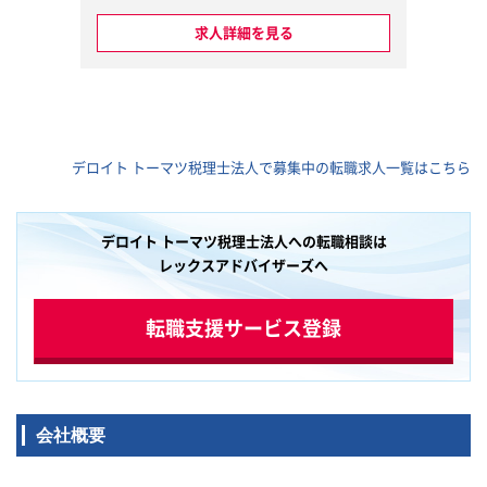
コンサルティング業務
求人詳細を見る
・組織再編・連結納税に係る税務
コンサルティング業務
・国内・海外M&Aに係る税務コン
サルティング業務
・税務デューデリジェンス業務
・投資ストラクチャーに関する税
デロイト トーマツ税理士法人で募集中の転職求人一覧はこちら
務コンサルティング業務
・経営承継コンサルティング業務
・役員・海外出張者等の個人所得
税コンサルティング業務
デロイト トーマツ税理士法人への転職相談は
・法人税申告書の作成又はレビュ
レックスアドバイザーズへ
ー業務
・税務調査対応の支援業務
転職支援サービス登録
高い専門的知見・経験を保有する
メンバーと協働し、ご自身のスキ
ルや知見を磨ける環境がありま
す。また、日系企業の海外展開に
関連する様々な税務問題（国内・
会社概要
クロスボーダーのM&A支援、組織
再編支援等）やオーナー系企業に