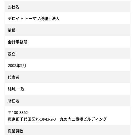
おける税務問題（経営承継、グル
会社名
ープ企業管理等）を含む幅広い案
件に携わる機会があり、ご自身の
デロイト トーマツ税理士法人
成長を感じられる仕事です。
業種
会計事務所
設立
2002年5月
代表者
結城 一政
所在地
〒100-8362
東京都千代田区丸の内3-2-3 丸の内二重橋ビルディング
従業員数