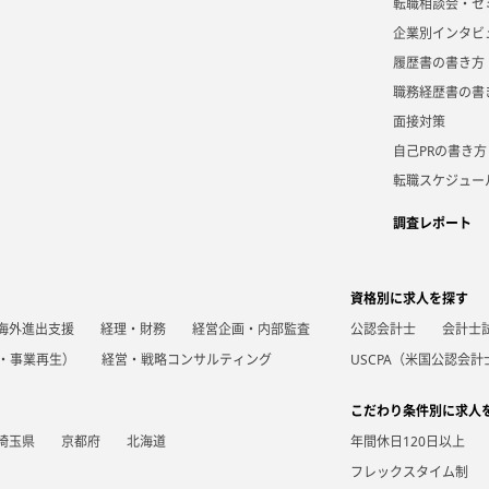
転職相談会・セ
企業別インタビ
履歴書の書き方
職務経歴書の書
面接対策
自己PRの書き方
転職スケジュー
調査レポート
資格別に求人を探す
海外進出支援
経理・財務
経営企画・内部監査
公認会計士
会計士
A・事業再生）
経営・戦略コンサルティング
USCPA（米国公認会計
こだわり条件別に求人
埼玉県
京都府
北海道
年間休日120日以上
フレックスタイム制