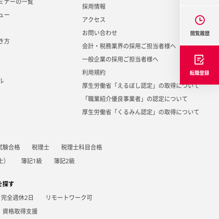
ミナーの一覧
採用情報
ュー
アクセス
お問い合わせ
閲覧履歴
き方
会計・税務業界の採用ご担当者様へ
一般企業の採用ご担当者様へ
利用規約
転職登録
ル
厚生労働省「えるぼし認定」の取得について
「職業紹介優良事業者」の認定について
厚生労働省「くるみん認定」の取得について
試験合格
税理士
税理士科目合格
士）
簿記1級
簿記2級
を探す
完全週休2日
リモートワーク可
資格取得支援