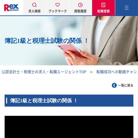
求人検索
ブックマーク
閲覧履歴
転職登録
簿記1級と税理士試験の関係 ！
公認会計士・税理士の求人・転職エージェントTOP
転職成功への動画チャン
一覧に戻る
簿記1級と税理士試験の関係 ！