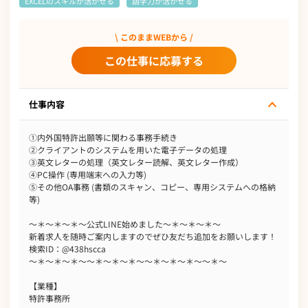
EXCELのスキルが活かせる
語学力が活かせる
\ このままWEBから /
この仕事に応募する
仕事内容
①内外国特許出願等に関わる事務手続き
②クライアントのシステムを用いた電子データの処理
③英文レターの処理（英文レター読解、英文レター作成）
④PC操作 (専用端末への入力等)
⑤その他OA事務 (書類のスキャン、コピー、専用システムへの格納
等)
～＊～＊～＊～公式LINE始めました～＊～＊～＊～
新着求人を随時ご案内しますのでぜひ友だち追加をお願いします！
検索ID：@438hscca
～＊～＊～＊～～＊～＊～＊～～＊～＊～＊～～＊～
【業種】
特許事務所