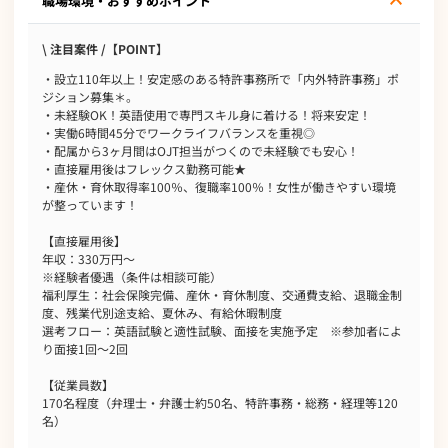
職場環境・おすすめポイント
\ 注目案件 /【POINT】
・設立110年以上！安定感のある特許事務所で「内外特許事務」ポ
ジション募集＊。
・未経験OK！英語使用で専門スキル身に着ける！将来安定！
・実働6時間45分でワークライフバランスを重視◎
・配属から3ヶ月間はOJT担当がつくので未経験でも安心！
・直接雇用後はフレックス勤務可能★
・産休・育休取得率100％、復職率100％！女性が働きやすい環境
が整っています！
【直接雇用後】
年収：330万円～
※経験者優遇（条件は相談可能）
福利厚生：社会保険完備、産休・育休制度、交通費支給、退職金制
度、残業代別途支給、夏休み、有給休暇制度
選考フロー：英語試験と適性試験、面接を実施予定 ※参加者によ
り面接1回～2回
【従業員数】
170名程度（弁理士・弁護士約50名、特許事務・総務・経理等120
名）