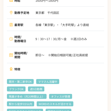
時給
1600円～1800円
勤務予定地
東京都 千代田区
最寄駅
各線「東京駅」・「大手町駅」より直結
時間/
9：30～17：30/月～金 ※週2日のみ
勤務曜日
開始時期/
即日～ ※開始日相談可能/正社員前提
期間
特徴
既卒・第二新卒OK
ママさん活躍中
ブランクOK
週5日勤務
残業が多め（月20時間以上）
オフィスが禁煙
駅から徒歩5分以内
WORDのスキルが活かせる