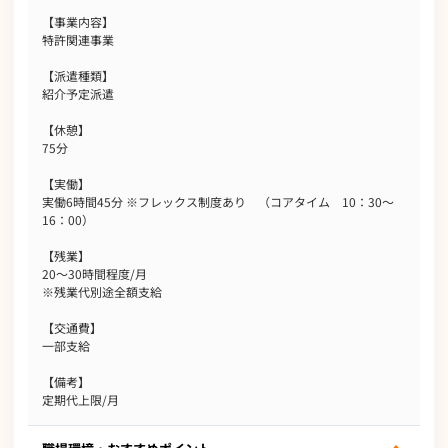
【事業内容】
特許関連事業
【派遣種類】
紹介予定派遣
【休憩】
75分
【実働】
実働6時間45分 ※フレックス制度あり （コアタイム 10：30～
16：00）
【残業】
20～30時間程度/月
※残業代別途全額支給
【交通費】
一部支給
【備考】
定期代上限/月