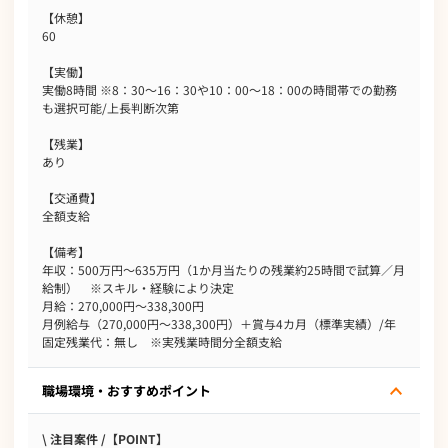
【休憩】
60
【実働】
実働8時間 ※8：30～16：30や10：00～18：00の時間帯での勤務
も選択可能/上長判断次第
【残業】
あり
【交通費】
全額支給
【備考】
年収：500万円～635万円（1か月当たりの残業約25時間で試算／月
給制） ※スキル・経験により決定
月給：270,000円～338,300円
月例給与（270,000円～338,300円）＋賞与4カ月（標準実績）/年
固定残業代：無し ※実残業時間分全額支給
職場環境・おすすめポイント
\ 注目案件 /【POINT】