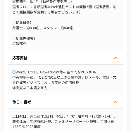
試用期間：6か月（勤務条件変更無し）
選考フロー：書類選考⇒Web適性テスト⇒面接3回（選考状況に応
じて面接回数が変動する場合がございます）
【従業員数】
弁護士：約830名、スタッフ：約840名
【配属先部署】
広報部門
応募資格
①Word、Excel、PowerPoint等の基本的なPCスキル
②英検準一級、TOEIC750点以上の英語力およびメール、電話・文
書作成等ビジネスにおける英語の使用経験
③高度な日本語文章力
休日・備考
土日祝日、完全週休2日制、祝日、年末年始休暇（12/29～1/4）、
慶弔休暇、年次有給休暇、ファミリーサポート休暇等、年間休日
125日※2026年度