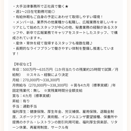
・大手法律事務所で正社員で働く★
・週1～2日在宅勤務可能◎
・有給休暇もご自身の予定にあわせて取得しやすい環境！
・メンバーは、業界外の他業種から転職し、広報業務を新しいキャ
リアとして始めたスタッフが中心の他、秘書業務の経験があるスタ
ッフや、新卒で広報業務でキャリアをスタートしたスタッフ、で構
成されています＊。
・産休・育休を経て復帰するスタッフも複数在籍♪
・長期的なライフプランで働きやすい体制を整備し推進していま
す！
【年収など】
年収：500万円～635万円（1か月当たりの残業約25時間で試算／月
給制） ※スキル・経験により決定
月給：270,000円～338,300円
月例給与（270,000円～338,300円）＋賞与4カ月（標準実績）/年
固定残業代：無し ※実残業時間分全額支給
賞与：4カ月（標準実績）
昇給：有り
手当：通勤手当
福利厚生：健康保険、厚生年金、労災補償、雇用保険、退職金制
度、スポーツクラブ、美術館、インフルエンザ要望接種、保養所や
提携のホテル・レストランの割引利用可能、福利厚生倶楽部、リタ
ーン休業、再雇用制度、サークル有