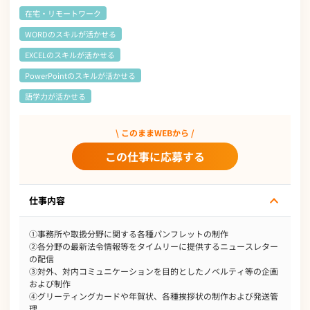
在宅・リモートワーク
WORDのスキルが活かせる
EXCELのスキルが活かせる
PowerPointのスキルが活かせる
語学力が活かせる
\ このままWEBから /
この仕事に応募する
仕事内容
①事務所や取扱分野に関する各種パンフレットの制作
②各分野の最新法令情報等をタイムリーに提供するニュースレター
の配信
③対外、対内コミュニケーションを目的としたノベルティ等の企画
および制作
④グリーティングカードや年賀状、各種挨拶状の制作および発送管
理