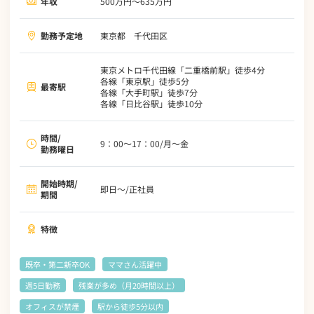
年収
500万円～635万円
勤務予定地
東京都 千代田区
東京メトロ千代田線「二重橋前駅」徒歩4分
各線「東京駅」徒歩5分
最寄駅
各線「大手町駅」徒歩7分
各線「日比谷駅」徒歩10分
時間/
9：00～17：00/月～金
勤務曜日
開始時期/
即日～/正社員
期間
特徴
既卒・第二新卒OK
ママさん活躍中
週5日勤務
残業が多め（月20時間以上）
オフィスが禁煙
駅から徒歩5分以内