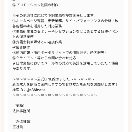
⑤プロモーション動画の制作
※その他適性に応じて下記業務を複数お任せします。
①ホームページ運営・更新業務、サイトパフォーマンスの分析・改
善各種webを活用した対応業務
②事務所主催のセミナーやレセプションをはじめとする各種イベン
トの運営業務
③弁護士執筆媒体との連携作業
④広告制作
⑤所内広報（所内ポータルサイトでの情報発信、所内報等）
⑥クライアント等からの問い合わせ対応
★日常業務においてメール等の対応で英語を活用していただく機会
があります。
～＊～＊～＊～公式LINE始めました～＊～＊～＊～
新着求人を随時ご案内しますのでぜひ友だち追加をお願いします！
検索ID：@438hscca
～＊～＊～＊～～＊～＊～＊～～＊～＊～＊～～＊～
【業種】
法律事務所
【派遣種類】
正社員