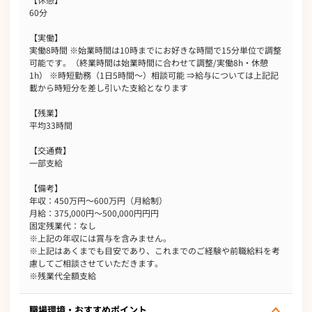
60分
【実働】
実働8時間 ※始業時間は10時までにお好きな時間で15分単位で調整
可能です。（終業時間は始業時間に合わせて調整/実働8h・休憩
1h） ※時短勤務（1日5時間～）相談可能 ⇒給与については上記記
載から時短分を差し引いた支給となります
【残業】
平均33時間
【交通費】
一部支給
【備考】
年収：450万円～600万円（月給制）
月給：375,000円～500,000円円円
固定残業代：なし
※上記の年収には賞与を含みません。
※上記はあくまでも目安であり、これまでのご経験や前職給料を考
慮してご相談させていただきます。
※残業代全額支給
職場環境・おすすめポイント