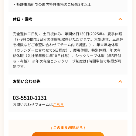
・特許事務所での国内特許事務のご経験3年以上
休日・備考
完全週休二日制 、土日祝休み、年間休日130日(2025年)、夏季休暇
（7~9月の間で5日分の休暇を取得いただけます。大型連休、三連休
を複数などご希望に合わせてチーム内で調整。）、年末年始休暇
（カレンダーに合わせて5日程度）、慶弔休暇、特別休暇、年次有
給休暇（入社半年後に年10日付与）、シックリーブ休暇（年5日付
与・有給） ※年次有給とシックリーブ制度は1時間単位で取得が可
能です。
お問い合わせ先
03-5510-1131
お問い合わせフォームは
こちら
\ このままWEBから /