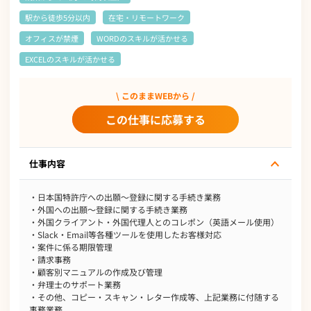
駅から徒歩5分以内
在宅・リモートワーク
オフィスが禁煙
WORDのスキルが活かせる
EXCELのスキルが活かせる
\ このままWEBから /
この仕事に応募する
仕事内容
・日本国特許庁への出願～登録に関する手続き業務
・外国への出願～登録に関する手続き業務
・外国クライアント・外国代理人とのコレポン（英語メール使用）
・Slack・Email等各種ツールを使用したお客様対応
・案件に係る期限管理
・請求事務
・顧客別マニュアルの作成及び管理
・弁理士のサポート業務
・その他、コピー・スキャン・レター作成等、上記業務に付随する
事務業務