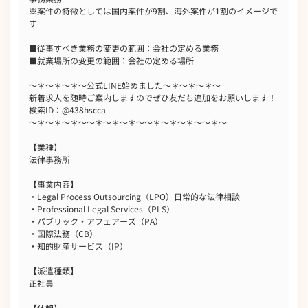
※案件の特徴としては国内案件が9割、海外案件が1割のイメージで
す
■従事すべき業務の変更の範囲：会社の定める業務
■就業場所の変更の範囲：会社の定める場所
～＊～＊～＊～公式LINE始めました～＊～＊～＊～
新着求人を随時ご案内しますのでぜひ友だち追加をお願いします！
検索ID：@438hscca
～＊～＊～＊～～＊～＊～＊～～＊～＊～＊～～＊～
【業種】
法律事務所
【事業内容】
・Legal Process Outsourcing（LPO）日常的な法律相談
・Professional Legal Services（PLS）
・パブリック・アフェアーズ（PA）
・国際法務（CB）
・知的財産サービス（IP）
【派遣種類】
正社員
【休憩】