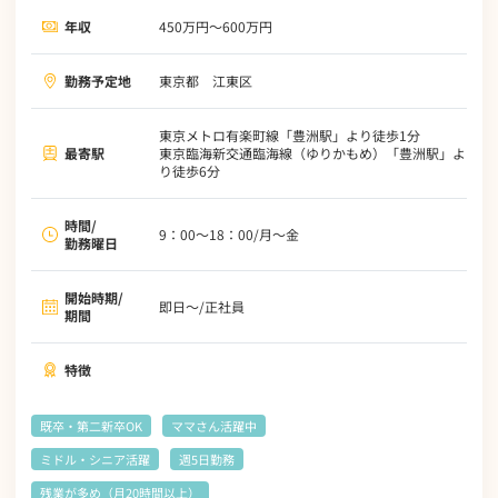
年収
450万円～600万円
勤務予定地
東京都 江東区
東京メトロ有楽町線「豊洲駅」より徒歩1分
最寄駅
東京臨海新交通臨海線（ゆりかもめ）「豊洲駅」よ
り徒歩6分
時間/
9：00～18：00/月～金
勤務曜日
開始時期/
即日～/正社員
期間
特徴
既卒・第二新卒OK
ママさん活躍中
ミドル・シニア活躍
週5日勤務
残業が多め（月20時間以上）