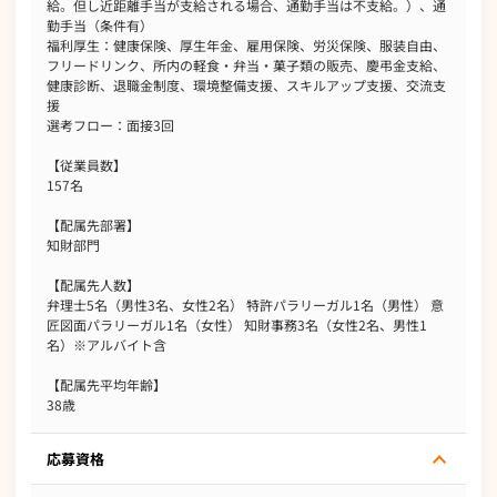
給。但し近距離手当が支給される場合、通勤手当は不支給。）、通
勤手当（条件有）
福利厚生：健康保険、厚生年金、雇用保険、労災保険、服装自由、
フリードリンク、所内の軽食・弁当・菓子類の販売、慶弔金支給、
健康診断、退職金制度、環境整備支援、スキルアップ支援、交流支
援
選考フロー：面接3回
【従業員数】
157名
【配属先部署】
知財部門
【配属先人数】
弁理士5名（男性3名、女性2名） 特許パラリーガル1名（男性） 意
匠図面パラリーガル1名（女性） 知財事務3名（女性2名、男性1
名）※アルバイト含
【配属先平均年齢】
38歳
応募資格