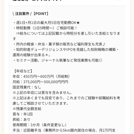
\ 注目案件 /【POINT】
・週1日+月1日の最大月5日在宅勤務OK★
・時短勤務（1日5時間～）ご相談可能！
⇒給与については上記記載から時短分を差し引いた支給となりま
す
・所内の軽食・弁当・菓子類の販売など福利厚生も充実♪
・知的財産デューデリジェンスやIPOを見越した知財戦略の構築・
運用の経験が出来る＊。
・セミナー活動、ジャーナル執筆など発信業務も可能◎
【年収など】
年収：450万円～600万円（月給制）
月給：375,000円～500,000円円円
固定残業代：なし
※上記の年収には賞与を含みません。
※上記はあくまでも目安であり、これまでのご経験や前職給料を考
慮してご相談させていただきます。
※残業代全額支給
賞与：年1回
昇給：あり
使用期間：3か月（条件変更なし）
手当：近距離手当（事務所から5km圏内居住の場合、月2万円支