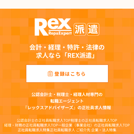
２．直接書面以外の方法で取得する個人情報の利用目的
(1)有料職業紹介事業において提供を受けた個人情報
職業安定法等関連法令に定めのある手続への対応、登録者・求人者情報の管理、連
絡、求人案件の紹介、求人者への提供、求職者に開示の許諾を得た業務提携先への
提供、当該業務提携先へ提携に要する情報掲載サービス運営企業への提供、成約案
件の管理、有料職業紹介事業に関連する情報提供、キャンペーン・アンケート等の
実施、社内の事業連携、各種媒体等に掲載するための統計化と分析等を目的とし
会計・経理・特許・法律の
て、その範囲内で利用します。
求人なら「REX派遣」
(2)人材派遣事業において提供を受けた個人情報
労働者派遣法等関連法令に定めのある手続きへの対応、登録会への案内、予約およ
び登録手続き、仕事紹介、仕事に関するご連絡、契約締結に関する業務、雇用管理
登録はこちら
（社会保険手続、福利厚生、給与支払、研修受講管理）、災害時の緊急連絡、キャ
ンペーン・アンケート等の実施、社内の事業連携、各種媒体等に掲載するための統
計化と分析等を目的として、その範囲内で利用します。
公認会計士・税理士・経理人材専門の
(3)求人広告媒体事業において提供を受けた個人情報
転職エージェント
問い合わせへの対応、メールマガジン配信、取材・キャンペーン・アンケート等の
『レックスアドバイザーズ』の正社員求人情報
実施、求人掲載企業への提供、各種媒体等に掲載するための統計化と分析等を目的
として、その範囲内で利用します。
公認会計士の正社員転職求人TOP
税理士の正社員転職求人TOP
(4)オウンドメディア事業において提供を受けた個人情報
経理・財務の正社員転職求人TOP
一般企業（事業会社）の正社員転職求人TOP
正社員転職求人特集
正社員転職求人 ご紹介先 企業・法人特集
問い合わせへの対応、メールマガジン配信、各種媒体等に掲載するための統計化と