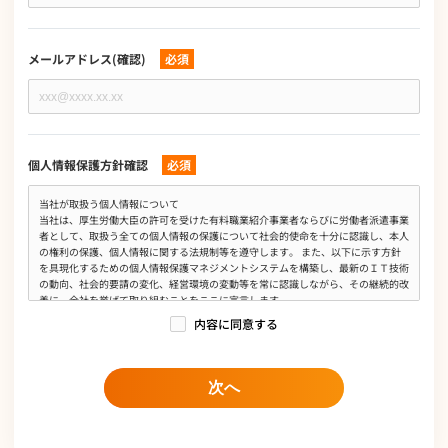
メールアドレス(確認)
必須
個人情報保護方針確認
必須
当社が取扱う個人情報について
当社は、厚生労働大臣の許可を受けた有料職業紹介事業者ならびに労働者派遣事業
者として、取扱う全ての個人情報の保護について社会的使命を十分に認識し、本人
の権利の保護、個人情報に関する法規制等を遵守します。 また、以下に示す方針
を具現化するための個人情報保護マネジメントシステムを構築し、最新のＩＴ技術
の動向、社会的要請の変化、経営環境の変動等を常に認識しながら、その継続的改
善に、全社を挙げて取り組むことをここに宣言します。
内容に同意する
個人情報は、有料職業紹介事業、労働者派遣事業、求人広告媒体事業、人材業務委
託事業、オウンドメディア運営事業において当社の正当な事業遂行上ならびに従業
員の雇用、人事管理上必要な範囲に限定して、収集、利用及び提供し、特定された
利用目的の達成に必要な範囲を超えて取扱いません。また、そのために必要な措置
次へ
を講じます。
個人情報保護に関する法令、国が定める指針及びその他の規範を遵守します。
個人情報の漏えい、滅失、き損などのリスクに対しては、合理的な安全対策を講じ
て防止すべく事業の実情に合致した経営資源を注入し個人情報セキュリティ体制を