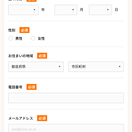
生
年
月
日
年
月
日
性別
必須
男性
女性
お住まいの地域
必須
お
住
ま
い
の
電話番号
必須
地
域
電
必
話
須
番
号
必
メールアドレス
必須
須