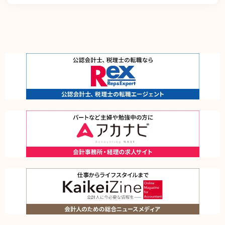
継続的に向上させます。また、万一の際には速やかに是正措置を講じます。
個人情報取扱いに関する苦情及び相談に対しては、迅速、誠実かつ適切に対応しま
す。
個人情報保護マネジメントシステムは、当社を取り巻く環境の変化を踏まえ、適
時、適切に見直して、その改善を継続的に推進します。
本方針は、全ての従業者に配付して周知させるとともに、当社のホームページに掲
載することにより、いつでもどなたにも入手可能な措置を取るものとします。
お問い合わせ窓口
個人情報保護管理方針に関するお問い合わせは、下記で受け付けております。
株式会社レックスアドバイザーズ 個人情報相談窓口 個人情報保護管理者（HR事
業本部 副本部長）
〒102-0093 東京都千代田区平河町2丁目16番1号 平河町森タワー12階
電話： 03-5510-1131 メール：info@career-adv.jp
当社が取扱う個人情報について
株式会社レックスアドバイザーズ（当社）は、当社の有料職業紹介事業、労働者派
遣事業、求人広告媒体事業、オウンドメディア事業をご利用になるお客様のプライ
バシーを尊重するため、以下のとおり個人情報の保護に取り組んでいます。
■個人情報の利用目的
１．個人情報の取得時における通知
お客様が当ウェブサイトまたは当社運営サイトをご利用になる場合、一部のページ
において個人情報を収集する事があります。個人情報を収集する場合は事前、また
は収集時に、利用目的、第三者への提供の有無、当社の担当窓口等をお知らせし、
お客様に無断で個人情報を収集することはありません。