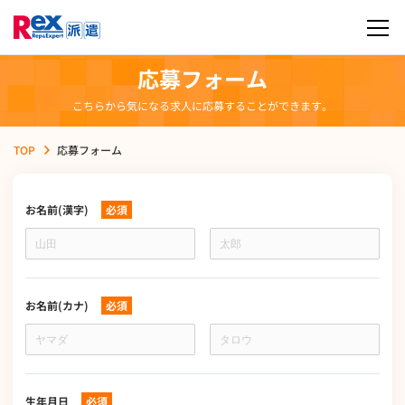
応募フォーム
こちらから気になる求人に応募することができます。
TOP
応募フォーム
お名前(漢字)
必須
お
名
前
(漢
字)
お名前(カナ)
必須
お
名
前
(カ
ナ)
生年月日
必須