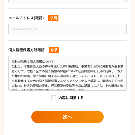
メールアドレス(確認)
必須
個人情報保護方針確認
必須
当社が取扱う個人情報について
当社は、厚生労働大臣の許可を受けた有料職業紹介事業者ならびに労働者派遣事業
者として、取扱う全ての個人情報の保護について社会的使命を十分に認識し、本人
の権利の保護、個人情報に関する法規制等を遵守します。 また、以下に示す方針
を具現化するための個人情報保護マネジメントシステムを構築し、最新のＩＴ技術
の動向、社会的要請の変化、経営環境の変動等を常に認識しながら、その継続的改
善に、全社を挙げて取り組むことをここに宣言します。
内容に同意する
個人情報は、有料職業紹介事業、労働者派遣事業、求人広告媒体事業、人材業務委
託事業、オウンドメディア運営事業において当社の正当な事業遂行上ならびに従業
員の雇用、人事管理上必要な範囲に限定して、収集、利用及び提供し、特定された
利用目的の達成に必要な範囲を超えて取扱いません。また、そのために必要な措置
次へ
を講じます。
個人情報保護に関する法令、国が定める指針及びその他の規範を遵守します。
個人情報の漏えい、滅失、き損などのリスクに対しては、合理的な安全対策を講じ
て防止すべく事業の実情に合致した経営資源を注入し個人情報セキュリティ体制を