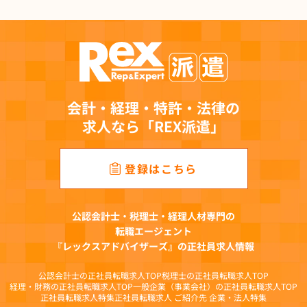
２．直接書面以外の方法で取得する個人情報の利用目的
(1)有料職業紹介事業において提供を受けた個人情報
職業安定法等関連法令に定めのある手続への対応、登録者・求人者情報の管理、連
絡、求人案件の紹介、求人者への提供、求職者に開示の許諾を得た業務提携先への
提供、当該業務提携先へ提携に要する情報掲載サービス運営企業への提供、成約案
件の管理、有料職業紹介事業に関連する情報提供、キャンペーン・アンケート等の
実施、社内の事業連携、各種媒体等に掲載するための統計化と分析等を目的とし
会計・経理・特許・法律の
て、その範囲内で利用します。
求人なら「REX派遣」
(2)人材派遣事業において提供を受けた個人情報
労働者派遣法等関連法令に定めのある手続きへの対応、登録会への案内、予約およ
び登録手続き、仕事紹介、仕事に関するご連絡、契約締結に関する業務、雇用管理
登録はこちら
（社会保険手続、福利厚生、給与支払、研修受講管理）、災害時の緊急連絡、キャ
ンペーン・アンケート等の実施、社内の事業連携、各種媒体等に掲載するための統
計化と分析等を目的として、その範囲内で利用します。
公認会計士・税理士・経理人材専門の
(3)求人広告媒体事業において提供を受けた個人情報
転職エージェント
問い合わせへの対応、メールマガジン配信、取材・キャンペーン・アンケート等の
『レックスアドバイザーズ』の正社員求人情報
実施、求人掲載企業への提供、各種媒体等に掲載するための統計化と分析等を目的
として、その範囲内で利用します。
公認会計士の正社員転職求人TOP
税理士の正社員転職求人TOP
(4)オウンドメディア事業において提供を受けた個人情報
経理・財務の正社員転職求人TOP
一般企業（事業会社）の正社員転職求人TOP
正社員転職求人特集
正社員転職求人 ご紹介先 企業・法人特集
問い合わせへの対応、メールマガジン配信、各種媒体等に掲載するための統計化と