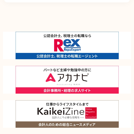
継続的に向上させます。また、万一の際には速やかに是正措置を講じます。
個人情報取扱いに関する苦情及び相談に対しては、迅速、誠実かつ適切に対応しま
す。
個人情報保護マネジメントシステムは、当社を取り巻く環境の変化を踏まえ、適
時、適切に見直して、その改善を継続的に推進します。
本方針は、全ての従業者に配付して周知させるとともに、当社のホームページに掲
載することにより、いつでもどなたにも入手可能な措置を取るものとします。
お問い合わせ窓口
個人情報保護管理方針に関するお問い合わせは、下記で受け付けております。
株式会社レックスアドバイザーズ 個人情報相談窓口 個人情報保護管理者（HR事
業本部 副本部長）
〒102-0093 東京都千代田区平河町2丁目16番1号 平河町森タワー12階
電話： 03-5510-1131 メール：info@career-adv.jp
当社が取扱う個人情報について
株式会社レックスアドバイザーズ（当社）は、当社の有料職業紹介事業、労働者派
遣事業、求人広告媒体事業、オウンドメディア事業をご利用になるお客様のプライ
バシーを尊重するため、以下のとおり個人情報の保護に取り組んでいます。
■個人情報の利用目的
１．個人情報の取得時における通知
お客様が当ウェブサイトまたは当社運営サイトをご利用になる場合、一部のページ
において個人情報を収集する事があります。個人情報を収集する場合は事前、また
は収集時に、利用目的、第三者への提供の有無、当社の担当窓口等をお知らせし、
お客様に無断で個人情報を収集することはありません。