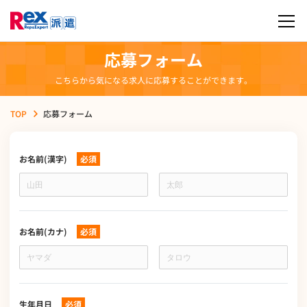
応募フォーム
こちらから気になる求人に応募することができます。
TOP
応募フォーム
お名前(漢字)
必須
お
名
前
(漢
字)
お名前(カナ)
必須
お
名
前
(カ
ナ)
生年月日
必須