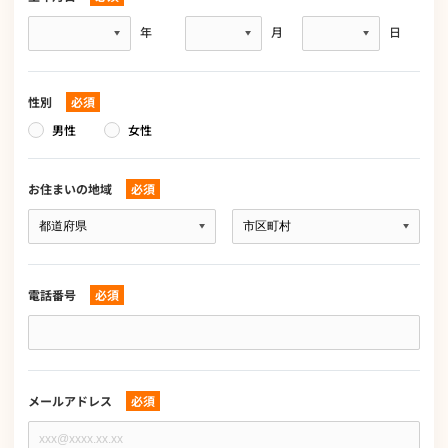
生
年
月
日
年
月
日
性別
必須
男性
女性
お住まいの地域
必須
お
住
ま
い
の
電話番号
必須
地
域
電
必
話
須
番
号
必
メールアドレス
必須
須