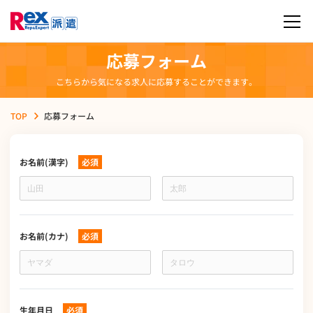
応募フォーム
こちらから気になる求人に応募することができます。
TOP
応募フォーム
お名前(漢字)
必須
お
名
前
(漢
字)
お名前(カナ)
必須
お
名
前
(カ
ナ)
生年月日
必須