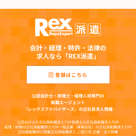
２．直接書面以外の方法で取得する個人情報の利用目的
(1)有料職業紹介事業において提供を受けた個人情報
職業安定法等関連法令に定めのある手続への対応、登録者・求人者情報の管理、連
絡、求人案件の紹介、求人者への提供、求職者に開示の許諾を得た業務提携先への
提供、当該業務提携先へ提携に要する情報掲載サービス運営企業への提供、成約案
件の管理、有料職業紹介事業に関連する情報提供、キャンペーン・アンケート等の
実施、社内の事業連携、各種媒体等に掲載するための統計化と分析等を目的とし
会計・経理・特許・法律の
て、その範囲内で利用します。
求人なら「REX派遣」
(2)人材派遣事業において提供を受けた個人情報
労働者派遣法等関連法令に定めのある手続きへの対応、登録会への案内、予約およ
び登録手続き、仕事紹介、仕事に関するご連絡、契約締結に関する業務、雇用管理
登録はこちら
（社会保険手続、福利厚生、給与支払、研修受講管理）、災害時の緊急連絡、キャ
ンペーン・アンケート等の実施、社内の事業連携、各種媒体等に掲載するための統
計化と分析等を目的として、その範囲内で利用します。
公認会計士・税理士・経理人材専門の
(3)求人広告媒体事業において提供を受けた個人情報
転職エージェント
問い合わせへの対応、メールマガジン配信、取材・キャンペーン・アンケート等の
『レックスアドバイザーズ』の正社員求人情報
実施、求人掲載企業への提供、各種媒体等に掲載するための統計化と分析等を目的
として、その範囲内で利用します。
公認会計士の正社員転職求人TOP
税理士の正社員転職求人TOP
(4)オウンドメディア事業において提供を受けた個人情報
経理・財務の正社員転職求人TOP
一般企業（事業会社）の正社員転職求人TOP
正社員転職求人特集
正社員転職求人 ご紹介先 企業・法人特集
問い合わせへの対応、メールマガジン配信、各種媒体等に掲載するための統計化と