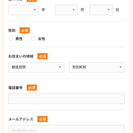
生
年
月
日
年
月
日
性別
必須
男性
女性
お住まいの地域
必須
お
住
ま
い
の
電話番号
必須
地
域
電
必
話
須
番
号
必
メールアドレス
必須
須