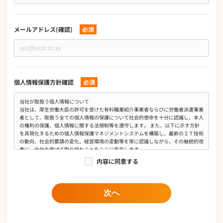
メールアドレス(確認)
必須
個人情報保護方針確認
必須
当社が取扱う個人情報について
当社は、厚生労働大臣の許可を受けた有料職業紹介事業者ならびに労働者派遣事業
者として、取扱う全ての個人情報の保護について社会的使命を十分に認識し、本人
の権利の保護、個人情報に関する法規制等を遵守します。 また、以下に示す方針
を具現化するための個人情報保護マネジメントシステムを構築し、最新のＩＴ技術
の動向、社会的要請の変化、経営環境の変動等を常に認識しながら、その継続的改
善に、全社を挙げて取り組むことをここに宣言します。
内容に同意する
個人情報は、有料職業紹介事業、労働者派遣事業、求人広告媒体事業、人材業務委
託事業、オウンドメディア運営事業において当社の正当な事業遂行上ならびに従業
員の雇用、人事管理上必要な範囲に限定して、収集、利用及び提供し、特定された
利用目的の達成に必要な範囲を超えて取扱いません。また、そのために必要な措置
次へ
を講じます。
個人情報保護に関する法令、国が定める指針及びその他の規範を遵守します。
個人情報の漏えい、滅失、き損などのリスクに対しては、合理的な安全対策を講じ
て防止すべく事業の実情に合致した経営資源を注入し個人情報セキュリティ体制を