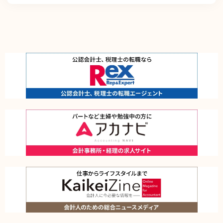
継続的に向上させます。また、万一の際には速やかに是正措置を講じます。
個人情報取扱いに関する苦情及び相談に対しては、迅速、誠実かつ適切に対応しま
す。
個人情報保護マネジメントシステムは、当社を取り巻く環境の変化を踏まえ、適
時、適切に見直して、その改善を継続的に推進します。
本方針は、全ての従業者に配付して周知させるとともに、当社のホームページに掲
載することにより、いつでもどなたにも入手可能な措置を取るものとします。
お問い合わせ窓口
個人情報保護管理方針に関するお問い合わせは、下記で受け付けております。
株式会社レックスアドバイザーズ 個人情報相談窓口 個人情報保護管理者（HR事
業本部 副本部長）
〒102-0093 東京都千代田区平河町2丁目16番1号 平河町森タワー12階
電話： 03-5510-1131 メール：info@career-adv.jp
当社が取扱う個人情報について
株式会社レックスアドバイザーズ（当社）は、当社の有料職業紹介事業、労働者派
遣事業、求人広告媒体事業、オウンドメディア事業をご利用になるお客様のプライ
バシーを尊重するため、以下のとおり個人情報の保護に取り組んでいます。
■個人情報の利用目的
１．個人情報の取得時における通知
お客様が当ウェブサイトまたは当社運営サイトをご利用になる場合、一部のページ
において個人情報を収集する事があります。個人情報を収集する場合は事前、また
は収集時に、利用目的、第三者への提供の有無、当社の担当窓口等をお知らせし、
お客様に無断で個人情報を収集することはありません。