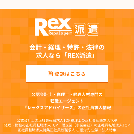
２．直接書面以外の方法で取得する個人情報の利用目的
(1)有料職業紹介事業において提供を受けた個人情報
職業安定法等関連法令に定めのある手続への対応、登録者・求人者情報の管理、連
絡、求人案件の紹介、求人者への提供、求職者に開示の許諾を得た業務提携先への
提供、当該業務提携先へ提携に要する情報掲載サービス運営企業への提供、成約案
件の管理、有料職業紹介事業に関連する情報提供、キャンペーン・アンケート等の
実施、社内の事業連携、各種媒体等に掲載するための統計化と分析等を目的とし
会計・経理・特許・法律の
て、その範囲内で利用します。
求人なら「REX派遣」
(2)人材派遣事業において提供を受けた個人情報
労働者派遣法等関連法令に定めのある手続きへの対応、登録会への案内、予約およ
び登録手続き、仕事紹介、仕事に関するご連絡、契約締結に関する業務、雇用管理
登録はこちら
（社会保険手続、福利厚生、給与支払、研修受講管理）、災害時の緊急連絡、キャ
ンペーン・アンケート等の実施、社内の事業連携、各種媒体等に掲載するための統
計化と分析等を目的として、その範囲内で利用します。
公認会計士・税理士・経理人材専門の
(3)求人広告媒体事業において提供を受けた個人情報
転職エージェント
問い合わせへの対応、メールマガジン配信、取材・キャンペーン・アンケート等の
『レックスアドバイザーズ』の正社員求人情報
実施、求人掲載企業への提供、各種媒体等に掲載するための統計化と分析等を目的
として、その範囲内で利用します。
公認会計士の正社員転職求人TOP
税理士の正社員転職求人TOP
(4)オウンドメディア事業において提供を受けた個人情報
経理・財務の正社員転職求人TOP
一般企業（事業会社）の正社員転職求人TOP
正社員転職求人特集
正社員転職求人 ご紹介先 企業・法人特集
問い合わせへの対応、メールマガジン配信、各種媒体等に掲載するための統計化と