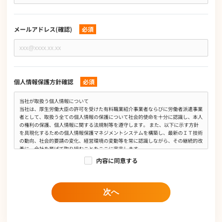
メールアドレス(確認)
必須
個人情報保護方針確認
必須
当社が取扱う個人情報について
当社は、厚生労働大臣の許可を受けた有料職業紹介事業者ならびに労働者派遣事業
者として、取扱う全ての個人情報の保護について社会的使命を十分に認識し、本人
の権利の保護、個人情報に関する法規制等を遵守します。 また、以下に示す方針
を具現化するための個人情報保護マネジメントシステムを構築し、最新のＩＴ技術
の動向、社会的要請の変化、経営環境の変動等を常に認識しながら、その継続的改
善に、全社を挙げて取り組むことをここに宣言します。
内容に同意する
個人情報は、有料職業紹介事業、労働者派遣事業、求人広告媒体事業、人材業務委
託事業、オウンドメディア運営事業において当社の正当な事業遂行上ならびに従業
員の雇用、人事管理上必要な範囲に限定して、収集、利用及び提供し、特定された
利用目的の達成に必要な範囲を超えて取扱いません。また、そのために必要な措置
次へ
を講じます。
個人情報保護に関する法令、国が定める指針及びその他の規範を遵守します。
個人情報の漏えい、滅失、き損などのリスクに対しては、合理的な安全対策を講じ
て防止すべく事業の実情に合致した経営資源を注入し個人情報セキュリティ体制を