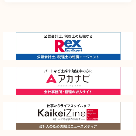
継続的に向上させます。また、万一の際には速やかに是正措置を講じます。
個人情報取扱いに関する苦情及び相談に対しては、迅速、誠実かつ適切に対応しま
す。
個人情報保護マネジメントシステムは、当社を取り巻く環境の変化を踏まえ、適
時、適切に見直して、その改善を継続的に推進します。
本方針は、全ての従業者に配付して周知させるとともに、当社のホームページに掲
載することにより、いつでもどなたにも入手可能な措置を取るものとします。
お問い合わせ窓口
個人情報保護管理方針に関するお問い合わせは、下記で受け付けております。
株式会社レックスアドバイザーズ 個人情報相談窓口 個人情報保護管理者（HR事
業本部 副本部長）
〒102-0093 東京都千代田区平河町2丁目16番1号 平河町森タワー12階
電話： 03-5510-1131 メール：info@career-adv.jp
当社が取扱う個人情報について
株式会社レックスアドバイザーズ（当社）は、当社の有料職業紹介事業、労働者派
遣事業、求人広告媒体事業、オウンドメディア事業をご利用になるお客様のプライ
バシーを尊重するため、以下のとおり個人情報の保護に取り組んでいます。
■個人情報の利用目的
１．個人情報の取得時における通知
お客様が当ウェブサイトまたは当社運営サイトをご利用になる場合、一部のページ
において個人情報を収集する事があります。個人情報を収集する場合は事前、また
は収集時に、利用目的、第三者への提供の有無、当社の担当窓口等をお知らせし、
お客様に無断で個人情報を収集することはありません。