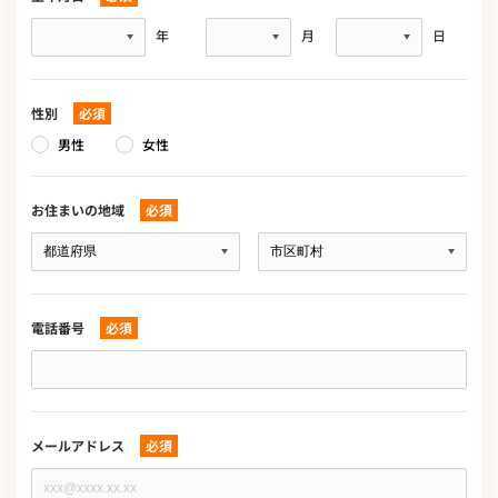
生
年
月
日
年
月
日
性別
必須
男性
女性
お住まいの地域
必須
お
住
ま
い
の
電話番号
必須
地
域
電
必
話
須
番
号
必
メールアドレス
必須
須