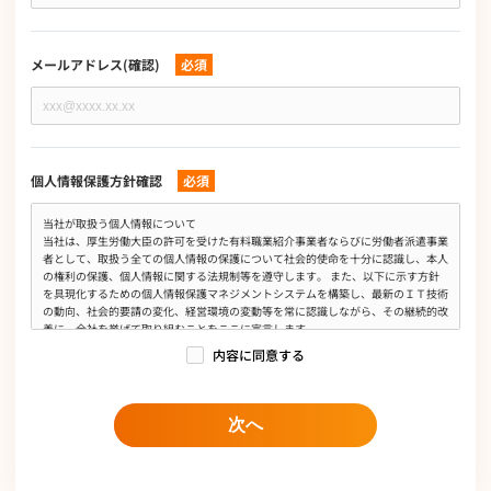
メールアドレス(確認)
必須
個人情報保護方針確認
必須
当社が取扱う個人情報について
当社は、厚生労働大臣の許可を受けた有料職業紹介事業者ならびに労働者派遣事業
者として、取扱う全ての個人情報の保護について社会的使命を十分に認識し、本人
の権利の保護、個人情報に関する法規制等を遵守します。 また、以下に示す方針
を具現化するための個人情報保護マネジメントシステムを構築し、最新のＩＴ技術
の動向、社会的要請の変化、経営環境の変動等を常に認識しながら、その継続的改
善に、全社を挙げて取り組むことをここに宣言します。
内容に同意する
個人情報は、有料職業紹介事業、労働者派遣事業、求人広告媒体事業、人材業務委
託事業、オウンドメディア運営事業において当社の正当な事業遂行上ならびに従業
員の雇用、人事管理上必要な範囲に限定して、収集、利用及び提供し、特定された
利用目的の達成に必要な範囲を超えて取扱いません。また、そのために必要な措置
次へ
を講じます。
個人情報保護に関する法令、国が定める指針及びその他の規範を遵守します。
個人情報の漏えい、滅失、き損などのリスクに対しては、合理的な安全対策を講じ
て防止すべく事業の実情に合致した経営資源を注入し個人情報セキュリティ体制を