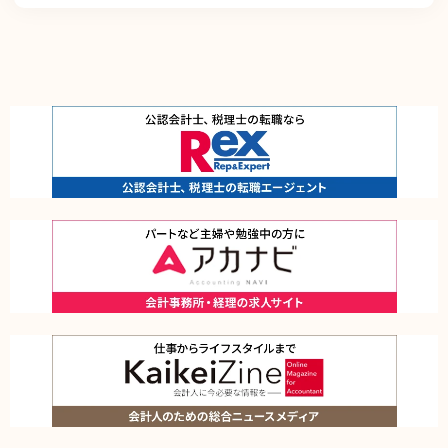
継続的に向上させます。また、万一の際には速やかに是正措置を講じます。
個人情報取扱いに関する苦情及び相談に対しては、迅速、誠実かつ適切に対応しま
す。
個人情報保護マネジメントシステムは、当社を取り巻く環境の変化を踏まえ、適
時、適切に見直して、その改善を継続的に推進します。
本方針は、全ての従業者に配付して周知させるとともに、当社のホームページに掲
載することにより、いつでもどなたにも入手可能な措置を取るものとします。
お問い合わせ窓口
個人情報保護管理方針に関するお問い合わせは、下記で受け付けております。
株式会社レックスアドバイザーズ 個人情報相談窓口 個人情報保護管理者（HR事
業本部 副本部長）
〒102-0093 東京都千代田区平河町2丁目16番1号 平河町森タワー12階
電話： 03-5510-1131 メール：info@career-adv.jp
当社が取扱う個人情報について
株式会社レックスアドバイザーズ（当社）は、当社の有料職業紹介事業、労働者派
遣事業、求人広告媒体事業、オウンドメディア事業をご利用になるお客様のプライ
バシーを尊重するため、以下のとおり個人情報の保護に取り組んでいます。
■個人情報の利用目的
１．個人情報の取得時における通知
お客様が当ウェブサイトまたは当社運営サイトをご利用になる場合、一部のページ
において個人情報を収集する事があります。個人情報を収集する場合は事前、また
は収集時に、利用目的、第三者への提供の有無、当社の担当窓口等をお知らせし、
お客様に無断で個人情報を収集することはありません。