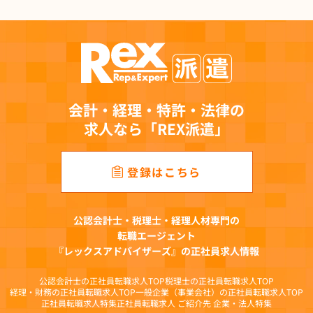
２．直接書面以外の方法で取得する個人情報の利用目的
(1)有料職業紹介事業において提供を受けた個人情報
職業安定法等関連法令に定めのある手続への対応、登録者・求人者情報の管理、連
絡、求人案件の紹介、求人者への提供、求職者に開示の許諾を得た業務提携先への
提供、当該業務提携先へ提携に要する情報掲載サービス運営企業への提供、成約案
件の管理、有料職業紹介事業に関連する情報提供、キャンペーン・アンケート等の
実施、社内の事業連携、各種媒体等に掲載するための統計化と分析等を目的とし
会計・経理・特許・法律の
て、その範囲内で利用します。
求人なら「REX派遣」
(2)人材派遣事業において提供を受けた個人情報
労働者派遣法等関連法令に定めのある手続きへの対応、登録会への案内、予約およ
び登録手続き、仕事紹介、仕事に関するご連絡、契約締結に関する業務、雇用管理
登録はこちら
（社会保険手続、福利厚生、給与支払、研修受講管理）、災害時の緊急連絡、キャ
ンペーン・アンケート等の実施、社内の事業連携、各種媒体等に掲載するための統
計化と分析等を目的として、その範囲内で利用します。
公認会計士・税理士・経理人材専門の
(3)求人広告媒体事業において提供を受けた個人情報
転職エージェント
問い合わせへの対応、メールマガジン配信、取材・キャンペーン・アンケート等の
『レックスアドバイザーズ』の正社員求人情報
実施、求人掲載企業への提供、各種媒体等に掲載するための統計化と分析等を目的
として、その範囲内で利用します。
公認会計士の正社員転職求人TOP
税理士の正社員転職求人TOP
(4)オウンドメディア事業において提供を受けた個人情報
経理・財務の正社員転職求人TOP
一般企業（事業会社）の正社員転職求人TOP
正社員転職求人特集
正社員転職求人 ご紹介先 企業・法人特集
問い合わせへの対応、メールマガジン配信、各種媒体等に掲載するための統計化と