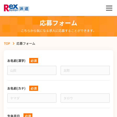
応募フォーム
こちらから気になる求人に応募することができます。
TOP
応募フォーム
お名前(漢字)
必須
お
名
前
(漢
字)
お名前(カナ)
必須
お
名
前
(カ
ナ)
生年月日
必須