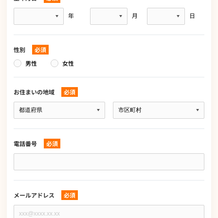
生
年
月
日
年
月
日
性別
必須
男性
女性
お住まいの地域
必須
お
住
ま
い
の
電話番号
必須
地
域
電
必
話
須
番
号
必
メールアドレス
必須
須