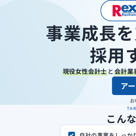
事業成長を
採用
現役女性会計士
と
会計業
ア
お
TA
こん
自社の事業をしっか