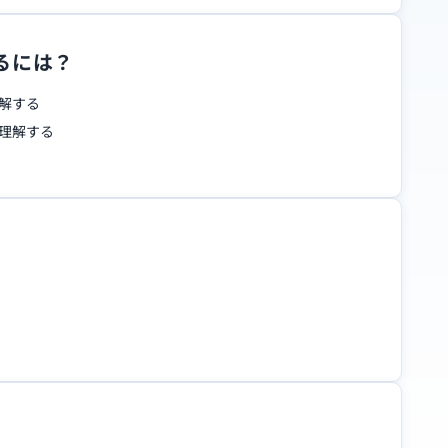
るには？
解する
理解する