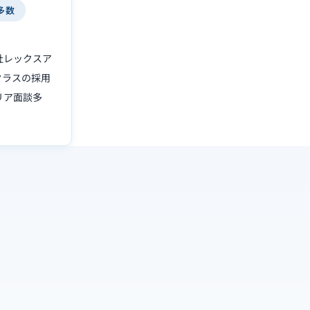
多数
社レックスア
クラスの採用
リア面談多