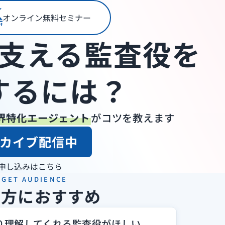
オンライン無料セミナー
支える
監査役を
するには？
界特化エージェント
がコツを教えます
ーカイブ配信中
申し込みはこちら
RGET AUDIENCE
な方におすすめ
り理解してくれる監査役がほしい