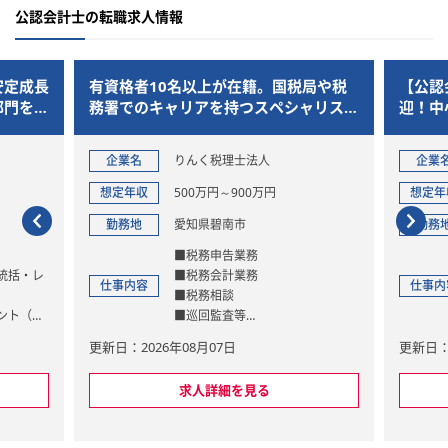
公認会計士の転職求人情報
安定成長
有資格者10名以上が在籍。国税局や税
【公認
部門をリ
務署でのキャリアを持つスペシャリスト
迎！中
が集う会計事務所
ポレー
企業名
りんく税理士法人
企業
想定年収
500万円～900万円
想定年
勤務地
愛知県碧南市
勤務
■税務申告業務
統括・レ
■税務会計業務
仕事内容
仕事内
■税務相談
ント（業
■巡回監査等
）
■相続・事業承継
更新日：2026年08月07日
更新日：2
フォワー
■人事・労務
善
求人詳細を見る
・仕組み
金管理の