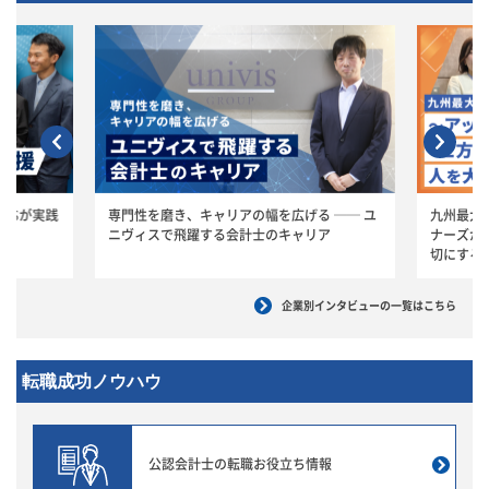
ASが実践
専門性を磨き、キャリアの幅を広げる ── ユ
九州最大
ニヴィスで飛躍する会計士のキャリア
ナーズが
切にする
企業別インタビューの一覧はこちら
転職成功ノウハウ
公認会計士の転職
お役立ち情報