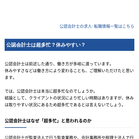
の設計・
公認会計士の求人･転職情報一覧はこちら
責任者と
ていただ
公認会計士は超多忙？休みやすい？
長期的な
公認会計士は前述した通り、働き方が多岐に渡っています。
休みやすさなどは働き方により変わることも、ご理解いただけたと思い
折衝・関
ます。
る検討、
では、公認会計士は本当に超多忙なのでしょうか。
最適な財
結論として、クライアントの状況により忙しい時期はありますが、休み
は取りやすい状況にあるため超多忙であるとは言えないでしょう。
数値分析
携した意
公認会計士はなぜ「超多忙」と思われるのか
公認会計士が監査法人で行う監査業務や、会計事務所や税理士法人で行